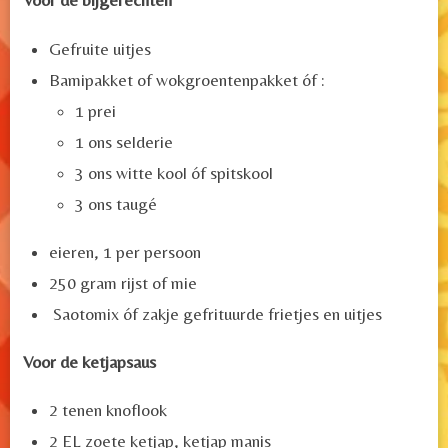
Voor de bijgerechten
Gefruite uitjes
Bamipakket of wokgroentenpakket óf :
1 prei
1 ons selderie
3 ons witte kool óf spitskool
3 ons taugé
eieren, 1 per persoon
250 gram rijst of mie
Saotomix óf zakje gefrituurde frietjes en uitjes
Voor de ketjapsaus
2 tenen knoflook
2 EL zoete ketjap, ketjap manis