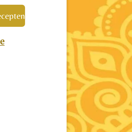
recepten
e