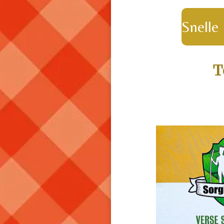
Snelle 
T