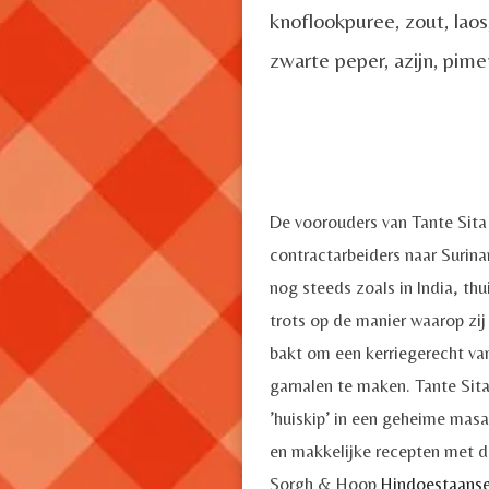
knoflookpuree, zout, laos
zwarte peper, azijn, 
De voorouders van Tante Sita 
contractarbeiders naar Suri
nog steeds zoals in India, thui
trots op de manier waarop zij
bakt om een kerriegerecht va
garnalen te maken. Tante Sita
’huiskip’ in een geheime masa
en makkelijke recepten met d
Sorgh & Hoop
Hindoestaans