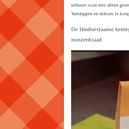
uitbouw waar niet alleen groe
'huiskippen en doksen te koop
De Hindoestaanse kerriep
mosterdzaad.