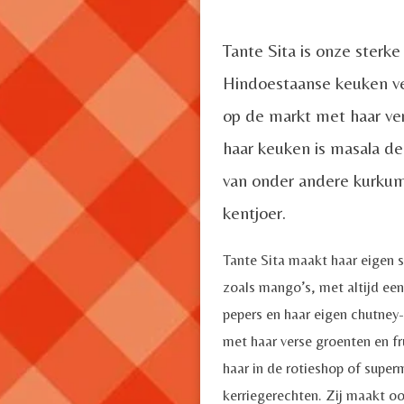
a
t
y
e
Tante Sita is onze sterke
Hindoestaanse keuken ve
op de markt met haar ver
haar keuken is masala de
van onder andere kurkum
kentjoer.
Tante Sita maakt haar eigen s
zoals mango’s, met altijd ee
pepers en haar eigen chutney-
met haar verse groenten en fr
haar in de rotieshop of super
kerriegerechten. Zij maakt ook