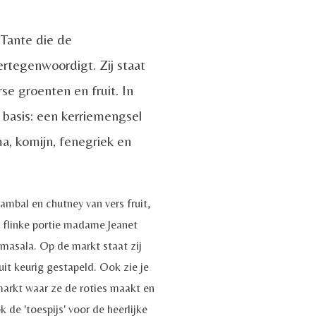
a
t
b
e
 Tante die de
l
r
rtegenwoordigt. Zij staat
e
f
se groenten en fruit. In
c
u
 basis: een kerriemengsel
a
l
a, komijn, fenegriek en
p
l
t
s
i
c
ambal en chutney van vers fruit,
o
r
n flinke portie madame Jeanet
n
e
masala. Op de markt staat zij
uit keurig gestapeld. Ook zie je
s
e
markt waar ze de roties maakt en
n
 de 'toespijs' voor de heerlijke