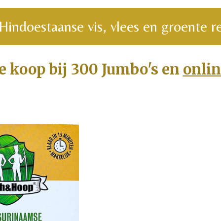
Hindoestaanse vis, vlees en groente 
e koop bij 300 Jumbo's en
onlin