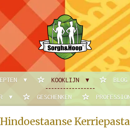
CEPTEN
KOOKLIJN
BLOG
ER
GESCHENKEN
PROFESSIO
Hindoestaanse Kerriepasta