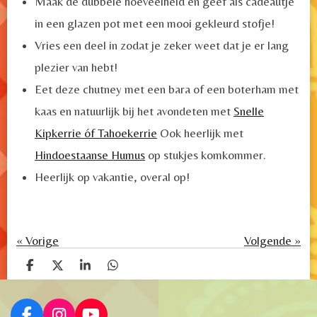
Maak de dubbele hoeveelheid en geef als cadeautje
in een glazen pot met een mooi gekleurd stofje!
Vries een deel in zodat je zeker weet dat je er lang
plezier van hebt!
Eet deze chutney met een bara of een boterham met
kaas en natuurlijk bij het avondeten met
Snelle
Kipkerrie óf Tahoekerrie
Ook heerlijk met
Hindoestaanse Humus
op stukjes komkommer.
Heerlijk op vakantie, overal op!
«
Vorige
Volgende
»
D
D
S
D
e
e
h
e
l
e
a
l
e
l
r
e