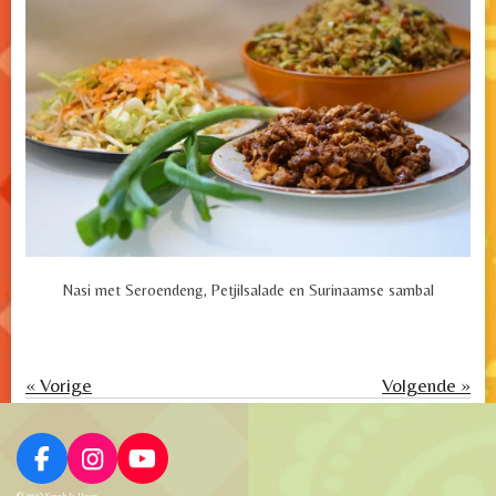
Nasi met Seroendeng, Petjilsalade en Surinaamse sambal
«
Vorige
Volgende
»
F
I
Y
a
n
o
© 2023 Sorgh & Hoop