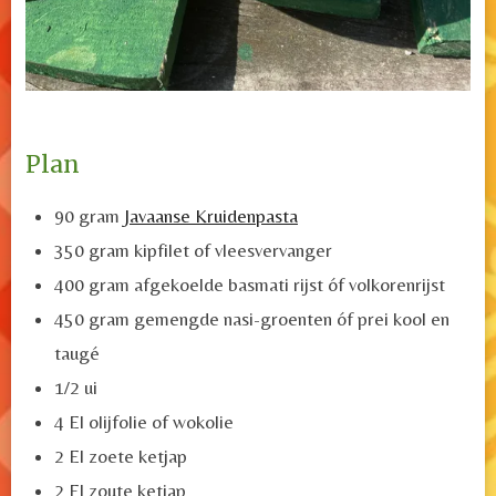
Plan
90 gram
Javaanse Kruidenpasta
350 gram kipfilet of
vleesvervanger
400 gram afgekoelde basmati rijst óf volkorenrijst
450 gram gemengde nasi-groenten óf
prei
kool en
taugé
1/2 ui
4 El olijfolie of wokolie
2 El zoete ketjap
2 El zoute ketjap