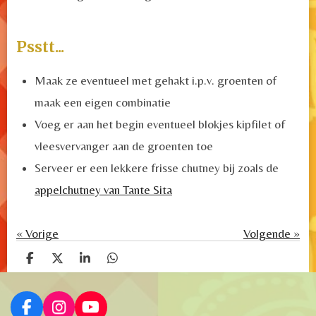
Psstt...
Maak ze eventueel met gehakt i.p.v. groenten of
maak een eigen combinatie
Voeg er aan het begin eventueel blokjes kipfilet of
vleesvervanger aan de groenten toe
Serveer er een lekkere frisse chutney bij zoals de
appelchutney van Tante Sita
«
Vorige
Volgende
»
D
D
S
D
e
e
h
e
l
e
a
l
e
l
r
e
F
I
Y
n
e
n