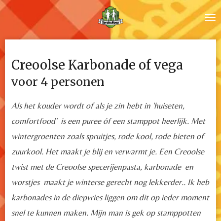
Ga
direct
naar
de
Creoolse Karbonade of vega
hoofdinhoud
voor 4 personen
Als het kouder wordt of als je zin hebt in 'huiseten,
comfortfood' is een puree óf een stamppot heerlijk. Met
wintergroenten zoals spruitjes, rode kool, rode bieten of
zuurkool. Het maakt je blij en verwarmt je. Een Creoolse
twist met de Creoolse specerijenpasta, karbonade en
worstjes maakt je winterse gerecht nog lekkerder.. Ik heb
karbonades in de diepvries liggen om dit op ieder moment
snel te kunnen maken. Mijn man is gek op stamppotten