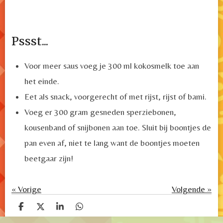
Pssst...
Voor meer saus voeg je 300 ml kokosmelk toe aan
het einde.
Eet als snack, voorgerecht of met rijst, rijst of bami.
Voeg er 300 gram gesneden sperziebonen,
kousenband of snijbonen aan toe. Sluit bij boontjes de
pan even af, niet te lang want de boontjes moeten
beetgaar zijn!
«
Vorige
Volgende
»
D
D
S
D
e
e
h
e