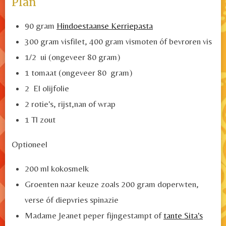
Plan
90 gram
Hindoestaanse Kerriepasta
300 gram visfilet, 400 gram vismoten óf bevroren vis
1/2 ui (ongeveer 80 gram)
1 tomaat (ongeveer 80 gram)
2 El olijfolie
2 rotie's, rijst,nan of wrap
1 Tl zout
Optioneel
200 ml kokosmelk
Groenten naar keuze zoals 200 gram doperwten,
verse óf diepvries spinazie
Madame Jeanet peper fijngestampt of
tante Sita's