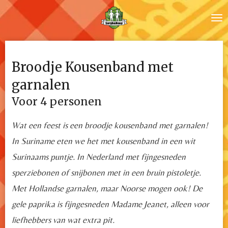
Ga
direct
naar
de
Broodje Kousenband met
hoofdinhoud
garnalen
Voor 4 personen
Wat een feest is een broodje kousenband met garnalen!
In Suriname eten we het met kousenband in een wit
Surinaams puntje. In Nederland met fijngesneden
sperziebonen of snijbonen met in een bruin pistoletje.
Met Hollandse garnalen, maar Noorse mogen ook! De
gele paprika is fijngesneden Madame Jeanet, alleen voor
liefhebbers van wat extra pit.