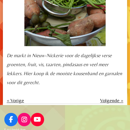
De markt in Nieuw-Nickerie voor de dagelijkse verse
groenten, fruit, vis, taarten, pindasaus en veel meer
lekkers. Hier koop ik de mooiste kousenband en garnalen
voor dit gerecht.
«
Vorige
Volgende
»
F
I
Y
a
n
o
© 2023 Sorgh & Hoop