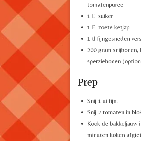
tomatenpuree
1 El suiker
1 El zoete ketjap
1 tl fijngesneden ver
200 gram snijbonen,
sperziebonen (option
Prep
Snij 1 ui fijn.
Snij 2 tomaten in blok
Kook de bakkeljauw i
minuten koken afgiet