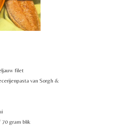
jauw filet
ecerijenpasta van Sorgh &
ui
 70 gram blik