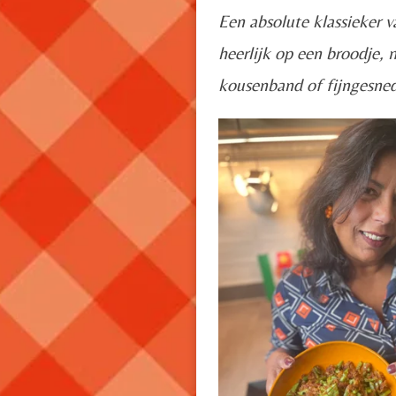
Een absolute klassieker 
heerlijk op een broodje, m
kousenband of fijngesned