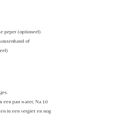
se peper (optioneel)
 kousenband of
eel)
jes.
n een pan water, Na 10
en in een vergiet en nog