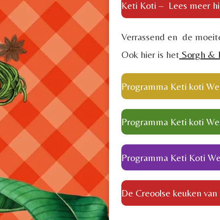
Keti Koti – Lees meer hi
Verrassend en de moeite
Ook hier is het
Sorgh & H
Programma Keti koti W
Programma Keti koti W
Programma Keti Koti 
De Creoolse keuken van 