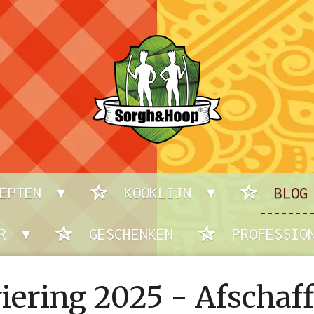
CEPTEN
KOOKLIJN
BLOG
ER
GESCHENKEN
PROFESSIO
viering 2025 - Afschaf