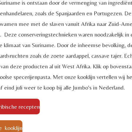
Suriname is ontstaan door de vermenging van ingrediën
avenhandelaren, zoals de Spanjaarden en Portugezen. D
wamen mee met de slaven vanuit Afrika naar Zuid-Amer
 Deze conserveringstechnieken waren noodzakelijk in e
me klimaat van Suriname. Door de inheemse bevolking, 
rdvruchten zoals de zoete aardappel, cassave tajer. Ec
 van deze producten al uit West Afrika. Klik op bovenst
olse specerijenpasta. Met onze kooklijn vertellen wij he
 eind juli weer te koop bij alle Jumbo's in Nederland.
ribische recepten
e kooklijn