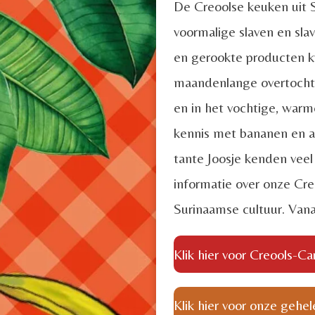
De Creoolse keuken uit 
voormalige slaven en sl
en gerookte producten k
maandenlange overtocht.
en in het vochtige, war
kennis met bananen en aa
tante Joosje kenden veel
informatie over onze Creo
Surinaamse cultuur. Vanaf
Klik hier voor Creools-Ca
Klik hier voor onze gehel