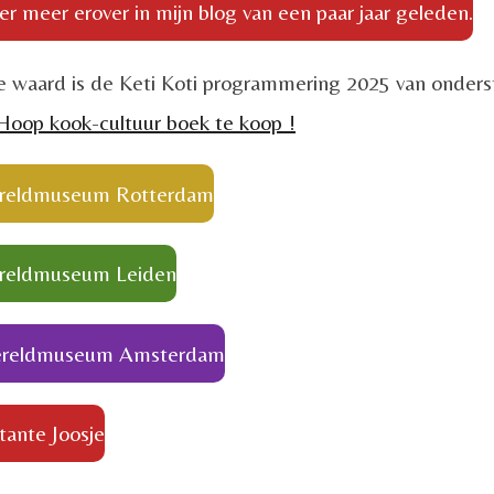
er meer erover in mijn blog van een paar jaar geleden.
 waard is de Keti Koti programmering 2025 van onder
oop kook-cultuur boek te koop !
ereldmuseum Rotterdam
ereldmuseum Leiden
Wereldmuseum Amsterdam
tante Joosje