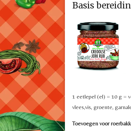
Basis bereidi
1 eetlepel (el) = 10 g = 
vlees,vis, groente, garnal
Toevoegen voor roerbakk