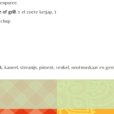
tenpuree.
of grill
: 1 el zoete ketjap, 1
etchup
ook, kaneel, steranijs, piment, venkel, nootmuskaat en ge