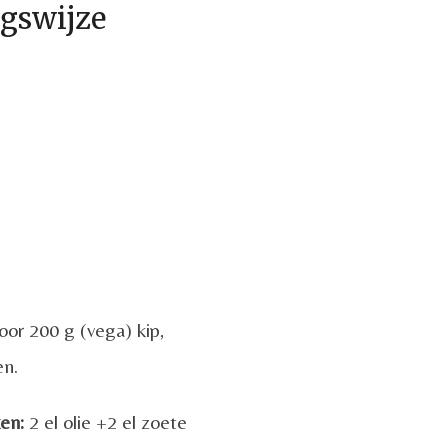
ngswijze
voor 200 g (vega) kip,
en.
en:
2 el olie +2 el zoete