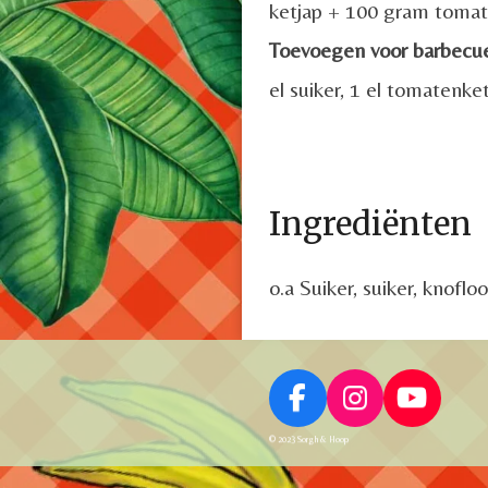
ketjap + 100 gram toma
Toevoegen voor barbecue 
el suiker, 1 el tomatenk
Ingrediënten
o.a Suiker, suiker, knofl
F
I
Y
a
n
o
© 2023 Sorgh & Hoop
c
s
u
e
t
T